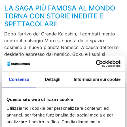
LA SAGA PIÙ FAMOSA AL MONDO
TORNA CON STORIE INEDITE E
SPETTACOLARI!
Dopo l’arrivo del Grande Kaioshin, il combattimento
contro il malvagio Moro si sposta dallo spazio
cosmico al nuovo pianeta Namecc. A causa del terzo
desiderio espresso dal nemico, Goku e i suoi si
trovano improvvisamente in svantaggio e decidono
così di battere momentaneamente in ritirata...
Consenso
Dettagli
Informazioni sui cookie
Altri volumi della serie
Questo sito web utilizza i cookie
Utilizziamo i cookie per personalizzare contenuti ed
annunci, per fornire funzionalità dei social media e per
analizzare il nostro traffico. Condividiamo inoltre