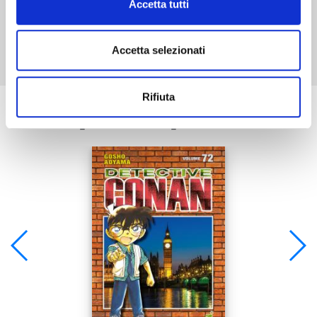
Accetta tutti
Mostra tutto
Accetta selezionati
Rifiuta
Se ti è piaciuto prova anche: