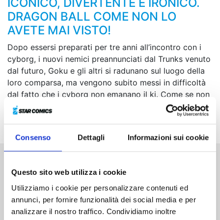
ICONICO, DIVERTENTE E IRONICO.
DRAGON BALL COME NON LO
AVETE MAI VISTO!
Dopo essersi preparati per tre anni all’incontro con i
cyborg, i nuovi nemici preannunciati dal Trunks venuto
dal futuro, Goku e gli altri si radunano sul luogo della
loro comparsa, ma vengono subito messi in difficoltà
dal fatto che i cyborg non emanano il ki. Come se non
bastasse, il corpo di Goku inizia improvvisamente a
manifestare strani sintomi...
Consenso
Dettagli
Informazioni sui cookie
Altri volumi della serie
Questo sito web utilizza i cookie
Utilizziamo i cookie per personalizzare contenuti ed
annunci, per fornire funzionalità dei social media e per
analizzare il nostro traffico. Condividiamo inoltre