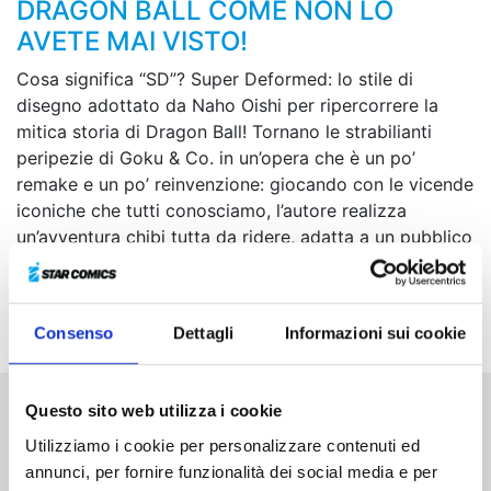
DRAGON BALL COME NON LO
AVETE MAI VISTO!
Cosa significa “SD”? Super Deformed: lo stile di
disegno adottato da Naho Oishi per ripercorrere la
mitica storia di Dragon Ball! Tornano le strabilianti
peripezie di Goku & Co. in un’opera che è un po’
remake e un po’ reinvenzione: giocando con le vicende
iconiche che tutti conosciamo, l’autore realizza
un’avventura chibi tutta da ridere, adatta a un pubblico
di ogni età!
Siete pronti a ripartire in cerca delle Sfere del Drago?
Che il viaggio abbia inizio!
Consenso
Dettagli
Informazioni sui cookie
Questo sito web utilizza i cookie
Altri volumi della serie
Utilizziamo i cookie per personalizzare contenuti ed
annunci, per fornire funzionalità dei social media e per