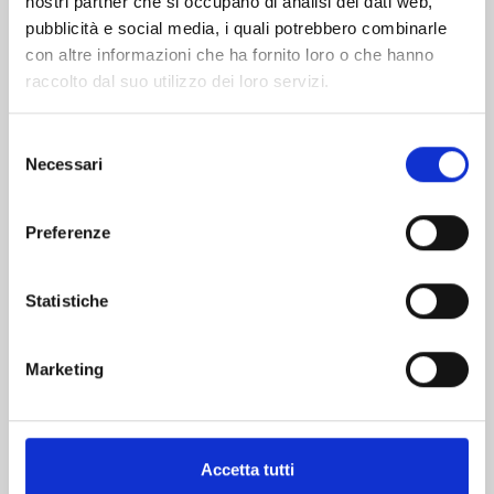
nostri partner che si occupano di analisi dei dati web,
pubblicità e social media, i quali potrebbero combinarle
con altre informazioni che ha fornito loro o che hanno
raccolto dal suo utilizzo dei loro servizi.
Selezione
Necessari
del
consenso
DR.STONE n. 27
Preferenze
06/05/2025
Statistiche
€ 5,20
Marketing
Accetta tutti
Mostra tutto