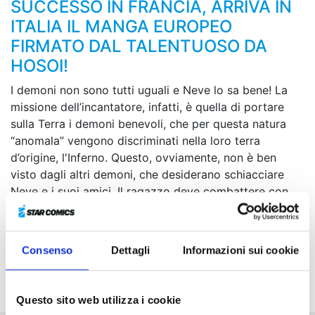
SUCCESSO IN FRANCIA, ARRIVA IN
ITALIA IL MANGA EUROPEO
FIRMATO DAL TALENTUOSO DA
HOSOI!
I demoni non sono tutti uguali e Neve lo sa bene! La
missione dell’incantatore, infatti, è quella di portare
sulla Terra i demoni benevoli, che per questa natura
“anomala” vengono discriminati nella loro terra
d’origine, l'Inferno. Questo, ovviamente, non è ben
visto dagli altri demoni, che desiderano schiacciare
Neve e i suoi amici. Il ragazzo deve combattere con
tutte le sue forze, ma non sa che dietro a questa lotta
si nasconde più di quanto immagina… Uno shonen a
regola d’arte ad opera di Da Hosoi, autore di origini
Consenso
Dettagli
Informazioni sui cookie
italiane che ha perfezionato la sua formazione in
Giappone!
Questo sito web utilizza i cookie