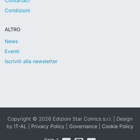
Contattaci
Condizioni
ALTRO
News
Eventi
Iscriviti alla newsletter
Copyright © 2026 Edizioni Star Comics s.r.l. | Design
by
IT-AL
|
Privacy Policy
|
Governance
|
Cookie Policy