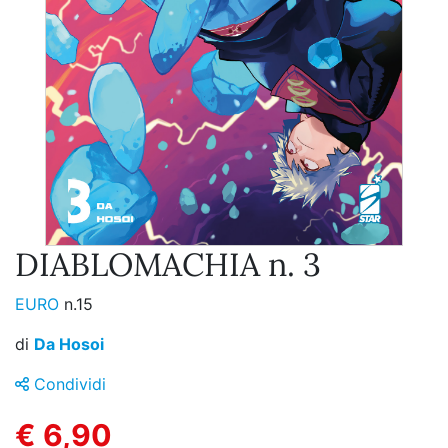
DIABLOMACHIA n. 3
EURO
n.15
di
Da Hosoi
Condividi
€ 6,90