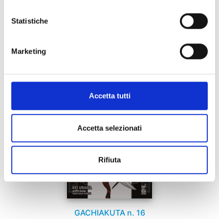
sua tecnica da fuoriclasse!
Statistiche
Se ti è piaciuto prova anche:
Marketing
Accetta tutti
Accetta selezionati
Rifiuta
GACHIAKUTA n. 16