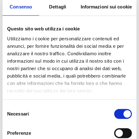
UN VOLUME DA COLLEZIONE SUI
Consenso
Dettagli
Informazioni sui cookie
MIGLIORI CASI IN AMBITO
CALCISTICO DEL DETECTIVE CON
Questo sito web utilizza i cookie
GLI OCCHIALI!
Utilizziamo i cookie per personalizzare contenuti ed
Per tutti i fan del piccolo detective con gli occhiali,
annunci, per fornire funzionalità dei social media e per
ecco un nuovo volume antologico per sopperire
analizzare il nostro traffico. Condividiamo inoltre
all’attesa dei nuovi numeri della serie. Questa volta, il
informazioni sul modo in cui utilizza il nostro sito con i
filo conduttore del volume è l’altra grande passione di
nostri partner che si occupano di analisi dei dati web,
Shinichi Kudo, seconda soltanto all’investigazione... il
pubblicità e social media, i quali potrebbero combinarle
calcio! Del resto, il nostro piccolo Sherlock Holmes ha
con altre informazioni che ha fornito loro o che hanno
sempre dimostrato di essere un asso col pallone,
raccolto dal suo utilizzo dei loro servizi.
impiegandolo per sgominare più di un criminale. Tra i
numerosi episodi della serie regolare sono stati
Selezione
selezionati con la massima cura quelli di argomento
Necessari
del
calcistico, per poi raccoglierli in un unico volume da
consenso
collezione! Mai come in queste storie le brillanti
deduzioni di Conan sono andate di pari passo con la
Preferenze