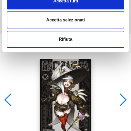
Accetta tutti
Mostra tutto
Accetta selezionati
Rifiuta
Se ti è piaciuto prova anche: