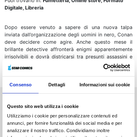
Puoi trovarlo in:
Fumetteria, Online store, Formato
Digitale, Libreria
Dopo essere venuto a sapere di una nuova talpa
inviata dall’organizzazione degli uomini in nero, Conan
deve decidere come agire. Anche questo mese il
brillante detective affronterà enigmi apparentemente
irrisolvibili e dovrà districarsi tra presunti assassini e
persone sospettate di aver fatto cose orribili: riuscirà a
venire a capo di questi misteri?
Consenso
Dettagli
Informazioni sui cookie
Altri volumi della serie
Questo sito web utilizza i cookie
Utilizziamo i cookie per personalizzare contenuti ed
annunci, per fornire funzionalità dei social media e per
analizzare il nostro traffico. Condividiamo inoltre