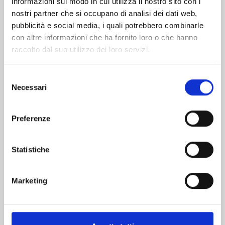
informazioni sul modo in cui utilizza il nostro sito con i
nostri partner che si occupano di analisi dei dati web,
pubblicità e social media, i quali potrebbero combinarle
con altre informazioni che ha fornito loro o che hanno
raccolto dal suo utilizzo dei loro servizi.
Selezione
Necessari
del
consenso
Preferenze
DETECTIVE CONAN NEW EDITION n. 74
Statistiche
20/10/2026
Marketing
€ 6,90