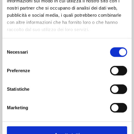
informazioni sul modo in cui utilizza il nostro sito con i
nostri partner che si occupano di analisi dei dati web,
pubblicità e social media, i quali potrebbero combinarle
con altre informazioni che ha fornito loro o che hanno
raccolto dal suo utilizzo dei loro servizi.
Selezione
Necessari
del
consenso
Preferenze
DETECTIVE CONAN NEW EDITION n. 50
Statistiche
03/09/2024
Marketing
€ 6,50