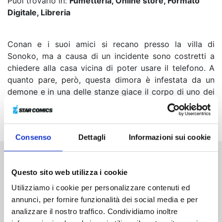
Puoi trovarlo in:
Fumetteria, Online store, Formato
Digitale, Libreria
Conan e i suoi amici si recano presso la villa di
Sonoko, ma a causa di un incidente sono costretti a
chiedere alla casa vicina di poter usare il telefono. A
quanto pare, però, questa dimora è infestata da un
demone e in una delle stanze giace il corpo di uno dei
proprietari dell’immobile, la musicista di una famosa
band...
Consenso
Dettagli
Informazioni sui cookie
Altri volumi della serie
Questo sito web utilizza i cookie
Utilizziamo i cookie per personalizzare contenuti ed
annunci, per fornire funzionalità dei social media e per
analizzare il nostro traffico. Condividiamo inoltre