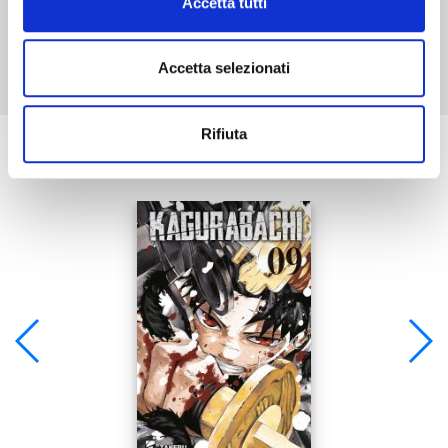
Accetta tutti
Mostra tutto
Accetta selezionati
Rifiuta
Se ti è piaciuto prova anche: