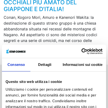
OCCHIALI PIÙ AMATO DEL
GIAPPONE E D'ITALIA!
Conan, Kogoro Mori, Amuro e Kanenori Wakita: la
destinazione di questo strano gruppo è una chiesa
abbandonata situata nei recessi delle montagne di
Nagano. Ad aspettarlo ci sono dei misteriosi codici
segreti e una serie di omicidi, ma nel corso delle
indagini Conan dovrà anche carpire ad Amuro un
importante suggerimento sulla vera natura di Rum…
Consenso
Dettagli
Informazioni sui cookie
Altri volumi della serie
Questo sito web utilizza i cookie
Utilizziamo i cookie per personalizzare contenuti ed
annunci, per fornire funzionalità dei social media e per
analizzare il nostro traffico. Condividiamo inoltre
informazioni sul modo in cui utilizza il nostro sito con i