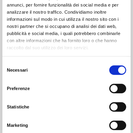
Altri volumi della serie
annunci, per fornire funzionalità dei social media e per
analizzare il nostro traffico. Condividiamo inoltre
informazioni sul modo in cui utilizza il nostro sito con i
nostri partner che si occupano di analisi dei dati web,
pubblicità e social media, i quali potrebbero combinarle
con altre informazioni che ha fornito loro o che hanno
raccolto dal suo utilizzo dei loro servizi.
Selezione
Necessari
del
consenso
Preferenze
Statistiche
DEMON SLAYER – CAMPUS KIMETSU! n. 6
Marketing
11/02/2025