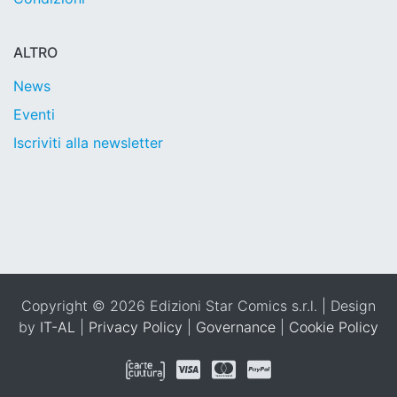
ALTRO
News
Eventi
Iscriviti alla newsletter
Copyright © 2026 Edizioni Star Comics s.r.l. | Design
by
IT-AL
|
Privacy Policy
|
Governance
|
Cookie Policy