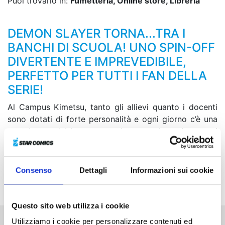
Puoi trovarlo in:
Fumetteria, Online store, Libreria
DEMON SLAYER TORNA...TRA I
BANCHI DI SCUOLA! UNO SPIN-OFF
DIVERTENTE E IMPREVEDIBILE,
PERFETTO PER TUTTI I FAN DELLA
SERIE!
Al Campus Kimetsu, tanto gli allievi quanto i docenti
sono dotati di forte personalità e ogni giorno c’è una
gran baraonda! In questo volume, tra le varie cose, i
nostri beniamini si troveranno alle prese con l’arrivo di
un gatto a scuola, faranno baruffa per le terme e
avranno a che fare anche con delle misteriose
Consenso
Dettagli
Informazioni sui cookie
apparizioni notturne!
Questo sito web utilizza i cookie
Utilizziamo i cookie per personalizzare contenuti ed