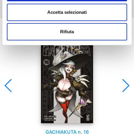
Accetta selezionati
Se ti è piaciuto prova anche:
Rifiuta
GACHIAKUTA n. 16