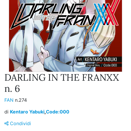
DARLING IN THE FRANXX
n. 6
FAN
n.274
di
Kentaro Yabuki
,
Code:000
Condividi