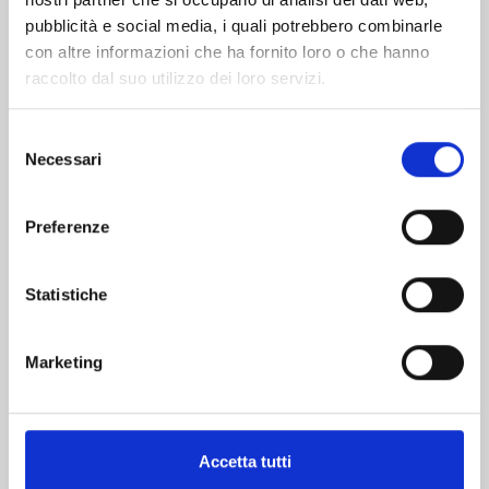
pubblicità e social media, i quali potrebbero combinarle
con altre informazioni che ha fornito loro o che hanno
raccolto dal suo utilizzo dei loro servizi.
Selezione
Necessari
del
consenso
DARLING IN THE FRANXX n. 8
Preferenze
07/12/2022
Statistiche
€ 6,50
Marketing
Accetta tutti
Mostra tutto