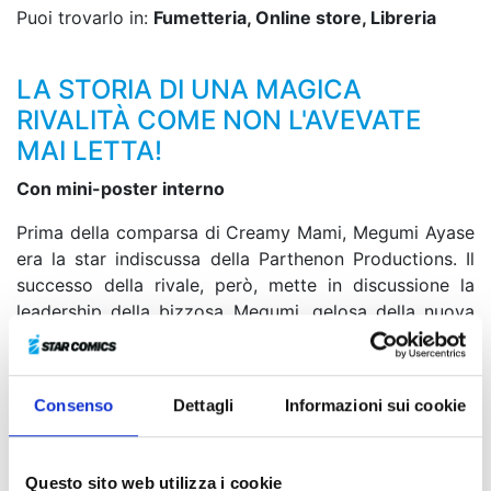
Puoi trovarlo in:
Fumetteria, Online store, Libreria
LA STORIA DI UNA MAGICA
RIVALITÀ COME NON L'AVEVATE
MAI LETTA!
Con mini-poster interno
Prima della comparsa di Creamy Mami, Megumi Ayase
era la star indiscussa della Parthenon Productions. Il
successo della rivale, però, mette in discussione la
leadership della bizzosa Megumi, gelosa della nuova
arrivata e decisa più che mai a riprendersi il trono di
idol numero uno. Ci riuscirà? Un classico dell’universo
manga e anime... rivisto da un altro punto di vista!
Consenso
Dettagli
Informazioni sui cookie
Non perdetevi il primo volume di questo
divertentissimo spin-off di
Creamy Mami
!
Questo sito web utilizza i cookie