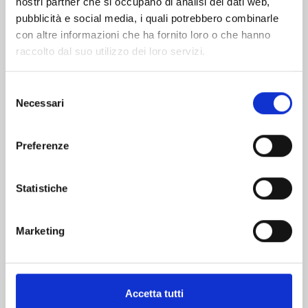
nostri partner che si occupano di analisi dei dati web,
pubblicità e social media, i quali potrebbero combinarle
con altre informazioni che ha fornito loro o che hanno
raccolto dal suo utilizzo dei loro servizi.
Selezione
Necessari
del
consenso
CLAYMORE NEW EDITION n. 22
Preferenze
17/09/2024
Statistiche
€ 5,90
Marketing
Accetta tutti
Mostra tutto