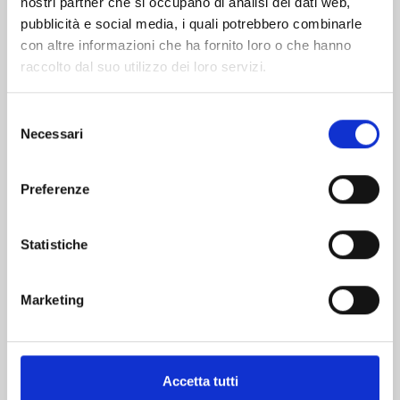
nostri partner che si occupano di analisi dei dati web,
pubblicità e social media, i quali potrebbero combinarle
con altre informazioni che ha fornito loro o che hanno
raccolto dal suo utilizzo dei loro servizi.
Selezione
Necessari
del
consenso
CLAYMORE NEW EDITION n. 22
Preferenze
17/09/2024
Statistiche
€ 5,90
Marketing
Accetta tutti
Mostra tutto