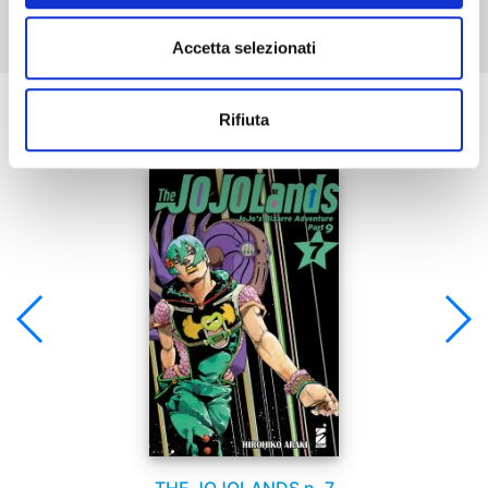
Accetta selezionati
Se ti è piaciuto prova anche:
Rifiuta