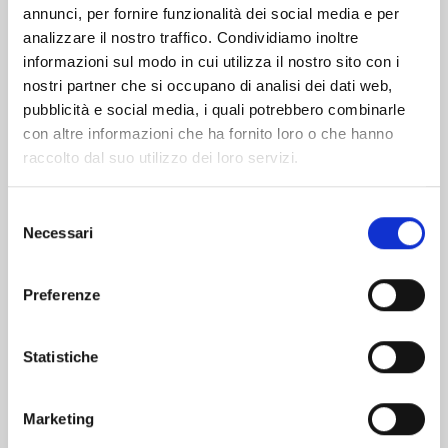
Altri volumi della serie
annunci, per fornire funzionalità dei social media e per
analizzare il nostro traffico. Condividiamo inoltre
informazioni sul modo in cui utilizza il nostro sito con i
nostri partner che si occupano di analisi dei dati web,
pubblicità e social media, i quali potrebbero combinarle
con altre informazioni che ha fornito loro o che hanno
raccolto dal suo utilizzo dei loro servizi.
Selezione
Necessari
del
consenso
Preferenze
Statistiche
CLAYMORE NEW EDITION n. 22
Marketing
17/09/2024