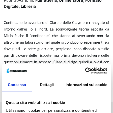
Puoi trovarlo in:
Fumetteria, Online store, Formato
Digitale, Libreria
Continuano le avventure di Clare e delle Claymore rinnegate di
ritorno dall’esilio al nord. La sconvolgente teoria esposta da
Miria è che il “continente” che stanno attraversando non sia
altro che un laboratorio nel quale si conducono esperimenti sui
risvegliati. Le sette guerriere, perplesse, sono disposte a tutto
pur di trovare delle risposte, ma prima devono risolvere delle
questioni rimaste in sospeso. Clare si dirige quindi a ovest con
Cynthia e Yuma, nella speranza di ritrovare Raki. Nel frattempo
Renee è ancora prigioniera di Riful, che vuole usarla per
risvegliare il terribile potere nato dalla fusione tra Luciela e
Consenso
Dettagli
Informazioni sui cookie
Rafaela…
Questo sito web utilizza i cookie
Utilizziamo i cookie per personalizzare contenuti ed