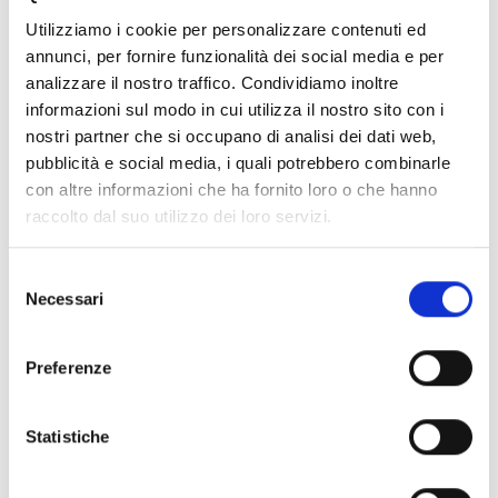
Utilizziamo i cookie per personalizzare contenuti ed
annunci, per fornire funzionalità dei social media e per
DUE TITOLI DI PURO ACTION,
analizzare il nostro traffico. Condividiamo inoltre
DISEGNATI ENTRAMBI DA KYOTARO
informazioni sul modo in cui utilizza il nostro sito con i
AZUMA, DISPONIBILI IN UN BUNDLE
nostri partner che si occupano di analisi dei dati web,
IMPERDIBILE!
pubblicità e social media, i quali potrebbero combinarle
con altre informazioni che ha fornito loro o che hanno
In occasione dell’uscita di
Versus
e
Tenkaichi
, i
raccolto dal suo utilizzo dei loro servizi.
rispettivi primi volumi delle serie saranno disponibili
insieme in una speciale edizione Bundle, che conterrà
Selezione
anche due esclusive illustration card!
Necessari
del
consenso
Preferenze
Se ti è piaciuto prova anche:
Statistiche