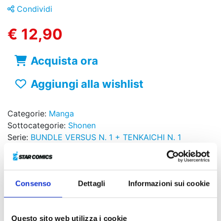
Condividi
€ 12,90
Acquista ora
Aggiungi alla wishlist
Categorie:
Manga
Sottocategorie:
Shonen
Serie:
BUNDLE VERSUS N. 1 + TENKAICHI N. 1
Data di pubblicazione:
29/10/2024
Formato:
12.8x18 , b/n
Pagine:
416
Consenso
Dettagli
Informazioni sui cookie
Brossurato
Sovraccoperta
Codice ISBN:
9788822653154
Questo sito web utilizza i cookie
Puoi trovarlo in:
Fumetteria, Online store, Libreria