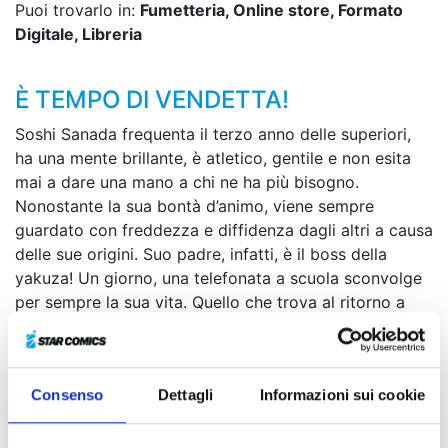
Puoi trovarlo in:
Fumetteria, Online store, Formato
Digitale, Libreria
È TEMPO DI VENDETTA!
Soshi Sanada frequenta il terzo anno delle superiori,
ha una mente brillante, è atletico, gentile e non esita
mai a dare una mano a chi ne ha più bisogno.
Nonostante la sua bontà d’animo, viene sempre
guardato con freddezza e diffidenza dagli altri a causa
delle sue origini. Suo padre, infatti, è il boss della
yakuza! Un giorno, una telefonata a scuola sconvolge
per sempre la sua vita. Quello che trova al ritorno a
casa è la realizzazione del suo incubo peggiore, un
inferno che ha odore di sangue. Sotto una pioggia
battente, in una casa che porta ancora le cicatrici
Consenso
Dettagli
Informazioni sui cookie
dello sterminio della sua famiglia, Soshi giura di
vendicarsi...
Ha così inizio l’epopea di un ragazzo che
sognava di essere come il suo eroe della TV e che ora