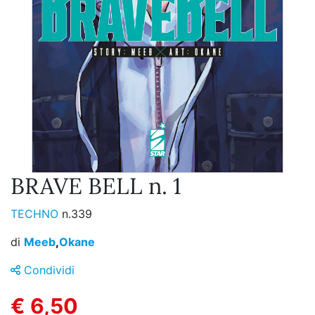
BRAVE BELL n. 1
TECHNO
n.339
di
Meeb
,
Okane
Condividi
€ 6,50