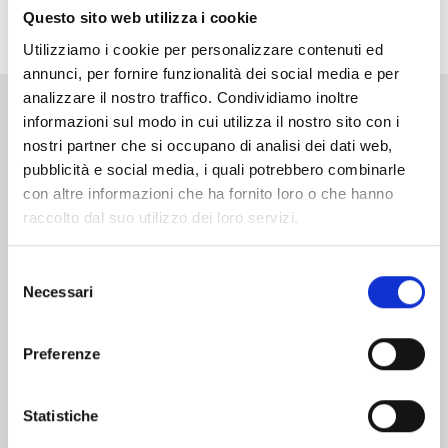
Questo sito web utilizza i cookie
decide di sfidare un’enorme organizzazione misteriosa!
Utilizziamo i cookie per personalizzare contenuti ed
annunci, per fornire funzionalità dei social media e per
analizzare il nostro traffico. Condividiamo inoltre
informazioni sul modo in cui utilizza il nostro sito con i
Altri volumi della serie
nostri partner che si occupano di analisi dei dati web,
pubblicità e social media, i quali potrebbero combinarle
con altre informazioni che ha fornito loro o che hanno
raccolto dal suo utilizzo dei loro servizi.
Selezione
Necessari
del
consenso
Preferenze
Statistiche