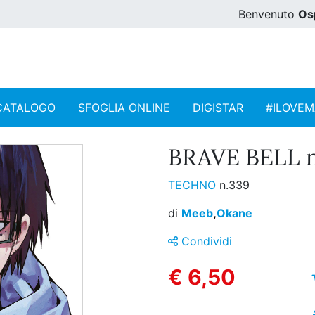
Benvenuto
Os
CATALOGO
SFOGLIA ONLINE
DIGISTAR
#ILOVE
BRAVE BELL n
TECHNO
n.339
di
Meeb
,
Okane
Condividi
€ 6,50