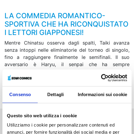
LA COMMEDIA ROMANTICO-
SPORTIVA CHE HA RICONQUISTATO
I LETTORI GIAPPONESI!
Mentre Chinatsu osserva dagli spalti, Taiki avanza
senza intoppi nelle eliminatorie del torneo di singolo,
fino a raggiungere finalmente le semifinali. Il suo
avversario è Haryu, il senpai che ha sempre
ammirato... Chi dei due riuscirà ad avere la meglio
conquistando così un posto per il Campionato
Nazionale? I sentimenti del senpai e quelli del suo
kohai stanno per scontrarsi!
Consenso
Dettagli
Informazioni sui cookie
Questo sito web utilizza i cookie
Altri volumi della serie
Utilizziamo i cookie per personalizzare contenuti ed
annunci, per fornire funzionalità dei social media e per