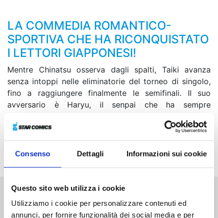
LA COMMEDIA ROMANTICO-
SPORTIVA CHE HA RICONQUISTATO
I LETTORI GIAPPONESI!
Mentre Chinatsu osserva dagli spalti, Taiki avanza
senza intoppi nelle eliminatorie del torneo di singolo,
fino a raggiungere finalmente le semifinali. Il suo
avversario è Haryu, il senpai che ha sempre
ammirato... Chi dei due riuscirà ad avere la meglio
conquistando così un posto per il Campionato
Nazionale? I sentimenti del senpai e quelli del suo
kohai stanno per scontrarsi!
Consenso
Dettagli
Informazioni sui cookie
Questo sito web utilizza i cookie
Altri volumi della serie
Utilizziamo i cookie per personalizzare contenuti ed
annunci, per fornire funzionalità dei social media e per