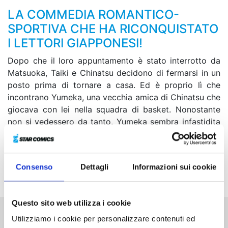
LA COMMEDIA ROMANTICO-
SPORTIVA CHE HA RICONQUISTATO
I LETTORI GIAPPONESI!
Dopo che il loro appuntamento è stato interrotto da
Matsuoka, Taiki e Chinatsu decidono di fermarsi in un
posto prima di tornare a casa. Ed è proprio lì che
incontrano Yumeka, una vecchia amica di Chinatsu che
giocava con lei nella squadra di basket. Nonostante
non si vedessero da tanto, Yumeka sembra infastidita
dalla presenza della ex compagna e la tratta in malo
modo. Cosa sarà successo di così irrimediabile tra le
due ragazze da spingerle ad allontanarsi una volta per
Consenso
Dettagli
Informazioni sui cookie
tutte?!
Questo sito web utilizza i cookie
Utilizziamo i cookie per personalizzare contenuti ed