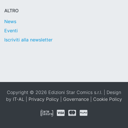
ALTRO
News
Eventi
Iscriviti alla newsletter
Copyright © 2026 Edizioni Star Comics s.r.l. | Design
by
IT-AL
|
Privacy Policy
|
Governance
|
Cookie Policy