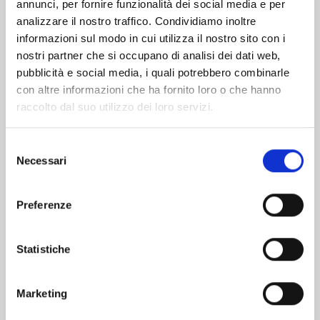
Altri volumi della serie
annunci, per fornire funzionalità dei social media e per
analizzare il nostro traffico. Condividiamo inoltre
informazioni sul modo in cui utilizza il nostro sito con i
nostri partner che si occupano di analisi dei dati web,
pubblicità e social media, i quali potrebbero combinarle
con altre informazioni che ha fornito loro o che hanno
raccolto dal suo utilizzo dei loro servizi.
Selezione
Necessari
del
consenso
Preferenze
BLUE BOX n. 16
Statistiche
Marketing
09/06/2026