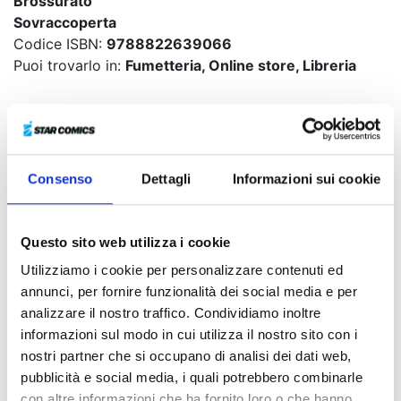
Brossurato
Sovraccoperta
Codice ISBN:
9788822639066
Puoi trovarlo in:
Fumetteria, Online store, Libreria
LA COMMEDIA ROMANTICO-
SPORTIVA CHE HA RICONQUISTATO
I LETTORI GIAPPONESI!
Consenso
Dettagli
Informazioni sui cookie
Per celebrare il lancio della serie, i primi due volumi
saranno subito disponibili in uno speciale cofanetto
Questo sito web utilizza i cookie
con dei gadget esclusivi!
Utilizziamo i cookie per personalizzare contenuti ed
Lo studente delle medie Taiki Inomata si allena nel club
annunci, per fornire funzionalità dei social media e per
di badminton della Eimei, una scuola con un
analizzare il nostro traffico. Condividiamo inoltre
importante programma sportivo. È innamorato della
informazioni sul modo in cui utilizza il nostro sito con i
senpai Chinatsu Kano, una ragazza che si allena ogni
nostri partner che si occupano di analisi dei dati web,
mattina presto in palestra e fa parte del club di basket
pubblicità e social media, i quali potrebbero combinarle
femminile dello stesso istituto. Chinatsu è l’astro
con altre informazioni che ha fornito loro o che hanno