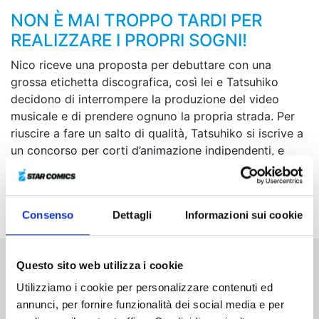
NON È MAI TROPPO TARDI PER
REALIZZARE I PROPRI SOGNI!
Nico riceve una proposta per debuttare con una
grossa etichetta discografica, così lei e Tatsuhiko
decidono di interrompere la produzione del video
musicale e di prendere ognuno la propria strada. Per
riuscire a fare un salto di qualità, Tatsuhiko si iscrive a
un concorso per corti d’animazione indipendenti, e
mentre cerca di trovare il trend vincente scopre che
nella sua università studiano due animatori
professionisti...
Consenso
Dettagli
Informazioni sui cookie
Questo sito web utilizza i cookie
Altri volumi della serie
Utilizziamo i cookie per personalizzare contenuti ed
annunci, per fornire funzionalità dei social media e per