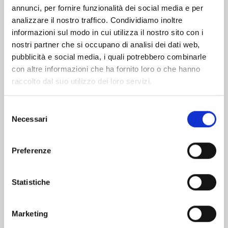
Altri volumi della serie
annunci, per fornire funzionalità dei social media e per
analizzare il nostro traffico. Condividiamo inoltre
informazioni sul modo in cui utilizza il nostro sito con i
nostri partner che si occupano di analisi dei dati web,
pubblicità e social media, i quali potrebbero combinarle
con altre informazioni che ha fornito loro o che hanno
raccolto dal suo utilizzo dei loro servizi.
Selezione
Necessari
del
consenso
Preferenze
Statistiche
BEAT & MOTION n. 6
Marketing
11/11/2025