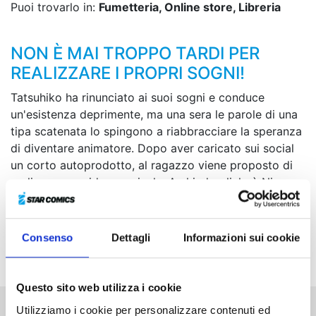
Puoi trovarlo in:
Fumetteria, Online store, Libreria
NON È MAI TROPPO TARDI PER
REALIZZARE I PROPRI SOGNI!
Tatsuhiko ha rinunciato ai suoi sogni e conduce
un'esistenza deprimente, ma una sera le parole di una
tipa scatenata lo spingono a riabbracciare la speranza
di diventare animatore. Dopo aver caricato sui social
un corto autoprodotto, al ragazzo viene proposto di
realizzare un video musicale. A chiederglielo è Nico, a
cantante di cui è fan da sempre... ovvero la tipa
incontrata quella fatidica sera! Le storie di due giovani
artisti iniziano così a intrecciarsi per seguire il loro
Consenso
Dettagli
Informazioni sui cookie
successo nel mondo della musica e dell'animazione!
Questo sito web utilizza i cookie
Utilizziamo i cookie per personalizzare contenuti ed