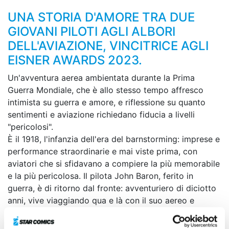
UNA STORIA D'AMORE TRA DUE
GIOVANI PILOTI AGLI ALBORI
DELL'AVIAZIONE, VINCITRICE AGLI
EISNER AWARDS 2023.
Un'avventura aerea ambientata durante la Prima
Guerra Mondiale, che è allo stesso tempo affresco
intimista su guerra e amore, e riflessione su quanto
sentimenti e aviazione richiedano fiducia a livelli
"pericolosi".
È il 1918, l'infanzia dell'era del barnstorming: imprese e
performance straordinarie e mai viste prima, con
aviatori che si sfidavano a compiere la più memorabile
e la più pericolosa. Il pilota John Baron, ferito in
guerra, è di ritorno dal fronte: avventuriero di diciotto
anni, vive viaggiando qua e là con il suo aereo e
sbalordendo persone che, in vita loro, non hanno mai
visto nemmeno un'automobile. L'incontro con Helen,