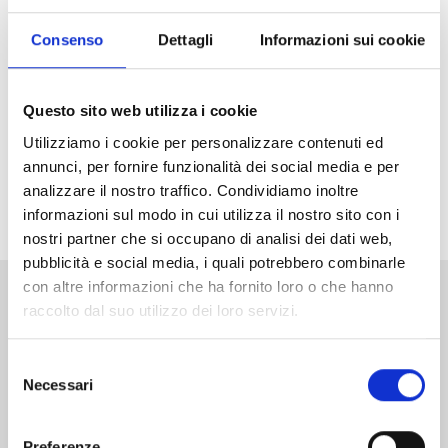
una giovane donna che condivide il suo stesso amore
per l'aviazione e l'avventura, cambia tutto il suo
Consenso
Dettagli
Informazioni sui cookie
mondo. Diventano una coppia di artisti itineranti ed
Helen assume anche il ruolo di wing-walker,
arrampicandosi sulle ali del velivolo in aria e
Questo sito web utilizza i cookie
compiendo acrobazie sul filo del rasoio. Nel corso del
Utilizziamo i cookie per personalizzare contenuti ed
viaggio, il legame tra i due si fa più profondo: entrambi
annunci, per fornire funzionalità dei social media e per
svelano i rispettivi segreti, diventando qualcosa di più
analizzare il nostro traffico. Condividiamo inoltre
che colleghi.
informazioni sul modo in cui utilizza il nostro sito con i
nostri partner che si occupano di analisi dei dati web,
pubblicità e social media, i quali potrebbero combinarle
con altre informazioni che ha fornito loro o che hanno
raccolto dal suo utilizzo dei loro servizi.
Altri volumi della serie
Selezione
Necessari
del
consenso
Preferenze