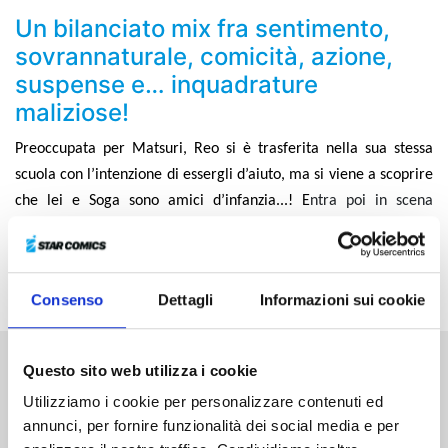
Un bilanciato mix fra sentimento,
sovrannaturale, comicità, azione,
suspense e… inquadrature
maliziose!
Preoccupata per Matsuri, Reo si è trasferita nella sua stessa
scuola con l’intenzione di essergli d’aiuto, ma si viene a scoprire
che lei e Soga sono amici d’infanzia...! E
ntra poi in scena
Rochka, un’ayakashi proveniente dalla Russia, e Matsuri e Suzu
si ritrovano in balia dei suoi continui attacchi. Ma quale sarà il
suo obiettivo?
Consenso
Dettagli
Informazioni sui cookie
Questo sito web utilizza i cookie
Altri volumi della serie
Utilizziamo i cookie per personalizzare contenuti ed
annunci, per fornire funzionalità dei social media e per