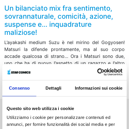
Un bilanciato mix fra sentimento,
sovrannaturale, comicità, azione,
suspense e… inquadrature
maliziose!
L’ayakashi medium Suzu è nel mirino del Gogyosen!
Matsuri la difende prontamente, ma al suo corpo
accade qualcosa di strano… Ora i Matsuri sono due,
uno che ha di nuovo l’aspetto di un ragazzo e l’altro
con un corpo femminile! Che tra loro, entrambi
convinti di essere il vero Matsuri, e Suzu si crei un
nuovo triangolo…?!
Consenso
Dettagli
Informazioni sui cookie
Questo sito web utilizza i cookie
Altri volumi della serie
Utilizziamo i cookie per personalizzare contenuti ed
annunci, per fornire funzionalità dei social media e per