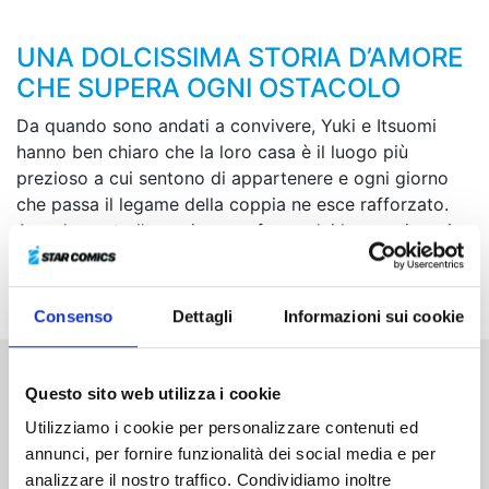
UNA DOLCISSIMA STORIA D’AMORE
CHE SUPERA OGNI OSTACOLO
Da quando sono andati a convivere, Yuki e Itsuomi
hanno ben chiaro che la loro casa è il luogo più
prezioso a cui sentono di appartenere e ogni giorno
che passa il legame della coppia ne esce rafforzato.
Avendo avuto l’ennesima conferma dei loro reciproci
sentimenti, i due si preparano a compiere un ulteriore
passo avanti...
Consenso
Dettagli
Informazioni sui cookie
Questo sito web utilizza i cookie
Altri volumi della serie
Utilizziamo i cookie per personalizzare contenuti ed
annunci, per fornire funzionalità dei social media e per
analizzare il nostro traffico. Condividiamo inoltre