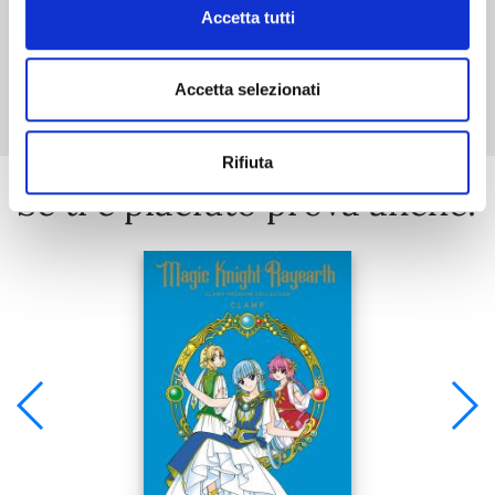
Accetta tutti
Mostra tutto
Accetta selezionati
Rifiuta
Se ti è piaciuto prova anche: