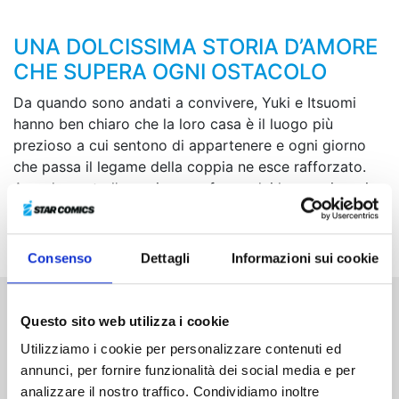
UNA DOLCISSIMA STORIA D’AMORE
CHE SUPERA OGNI OSTACOLO
Da quando sono andati a convivere, Yuki e Itsuomi
hanno ben chiaro che la loro casa è il luogo più
prezioso a cui sentono di appartenere e ogni giorno
che passa il legame della coppia ne esce rafforzato.
Avendo avuto l’ennesima conferma dei loro reciproci
sentimenti, i due si preparano a compiere un ulteriore
passo avanti...
Consenso
Dettagli
Informazioni sui cookie
Questo sito web utilizza i cookie
Altri volumi della serie
Utilizziamo i cookie per personalizzare contenuti ed
annunci, per fornire funzionalità dei social media e per
analizzare il nostro traffico. Condividiamo inoltre