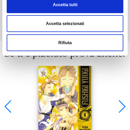
Accetta tutti
Mostra tutto
Accetta selezionati
Rifiuta
Se ti è piaciuto prova anche: