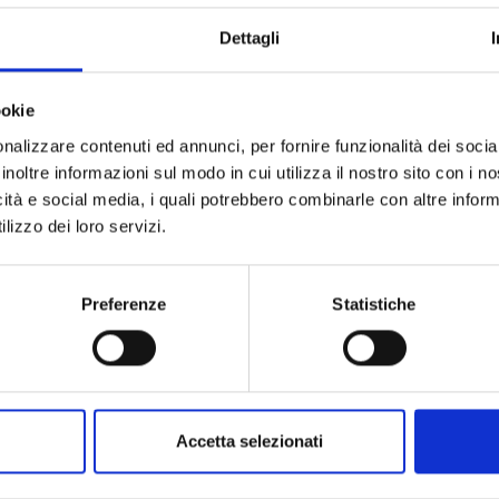
Dettagli
ookie
nalizzare contenuti ed annunci, per fornire funzionalità dei socia
inoltre informazioni sul modo in cui utilizza il nostro sito con i 
icità e social media, i quali potrebbero combinarle con altre inform
A COUPLE OF CUCKOOS n. 1
lizzo dei loro servizi.
VARIANT COVER EDITION
26/04/2023
Preferenze
Statistiche
€ 6,90
Accetta selezionati
Mostra tutto