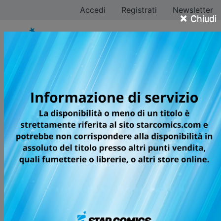
Accedi
Registrati
Newsletter
×
Chiudi
Tomoya Harikawa
Tutti i fumetti