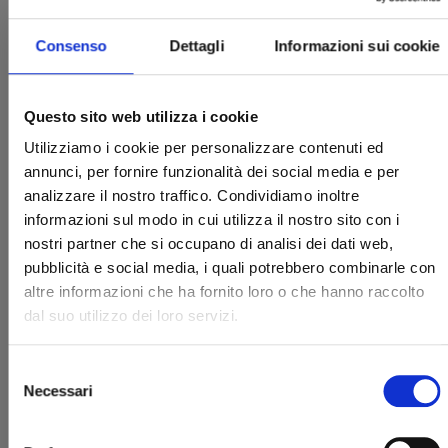
Consenso
Dettagli
Informazioni sui cookie
Questo sito web utilizza i cookie
Utilizziamo i cookie per personalizzare contenuti ed
annunci, per fornire funzionalità dei social media e per
SHIKIMORI’S NOT JUST A CUTIE n. 10
analizzare il nostro traffico. Condividiamo inoltre
informazioni sul modo in cui utilizza il nostro sito con i
nostri partner che si occupano di analisi dei dati web,
17/09/2024
pubblicità e social media, i quali potrebbero combinarle con
altre informazioni che ha fornito loro o che hanno raccolto
€ 6,50
dal suo utilizzo dei loro servizi.
Selezione
Necessari
del
consenso