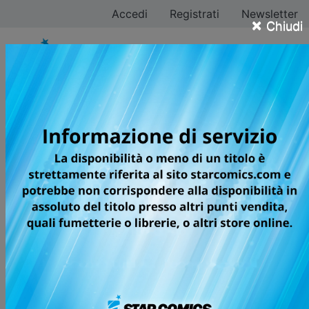
Accedi
Registrati
Newsletter
×
Chiudi
Maki Keigo
Tutti i fumetti