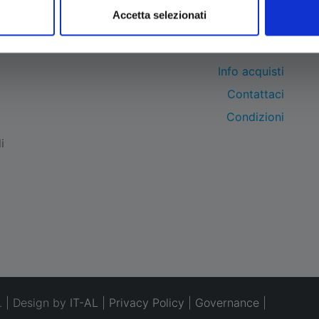
Accetta selezionati
BRAND
Info acquisti
Contattaci
Condizioni
i
. | Design by
IT-AL
|
Privacy Policy
|
Governance
|