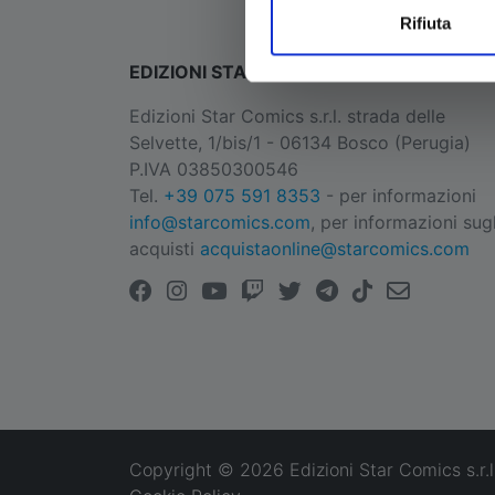
Rifiuta
EDIZIONI STAR COMICS
Edizioni Star Comics s.r.l. strada delle
Selvette, 1/bis/1 - 06134 Bosco (Perugia)
P.IVA 03850300546
Tel.
+39 075 591 8353
- per informazioni
info@starcomics.com
, per informazioni sugl
acquisti
acquistaonline@starcomics.com
Copyright © 2026 Edizioni Star Comics s.r.l