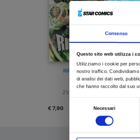
Consenso
Questo sito web utilizza i c
Utilizziamo i cookie per perso
RIPPER n. 1
nostro traffico. Condividiamo 
di analisi dei dati web, pubbl
che hanno raccolto dal suo uti
21/04/2026
Selezione
€ 7,90
Necessari
del
consenso