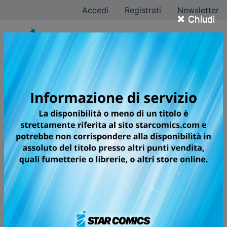
Accedi
Registrati
Newsletter
×
Chiudi
Hirohiko Araki
Tutti i fumetti