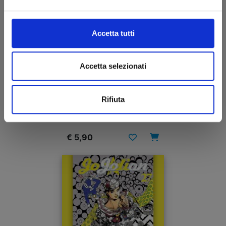
Accetta tutti
Accetta selezionati
LE BIZZARRE AVVENTURE DI JOJO: CRAZY
DIAMOND’S DEMONIC HEARTBREAK n. 1
Rifiuta
15/11/2023
€ 5,90