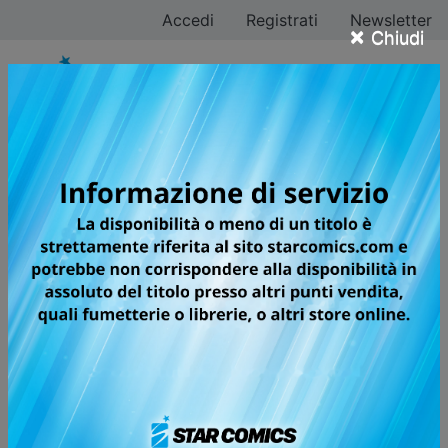
Accedi
Registrati
Newsletter
×
Chiudi
Gosho Aoyama
Tutti i fumetti