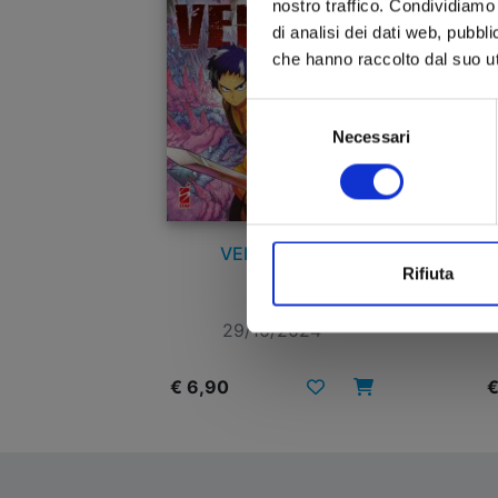
nostro traffico. Condividiamo 
di analisi dei dati web, pubbl
che hanno raccolto dal suo uti
Selezione
Necessari
del
consenso
VERSUS n. 1
Rifiuta
29/10/2024
€ 6,90
€