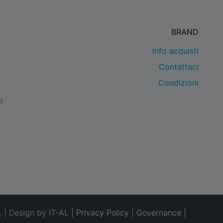
BRAND
Info acquisti
Contattaci
Condizioni
i
. | Design by
IT-AL
|
Privacy Policy
|
Governance
|