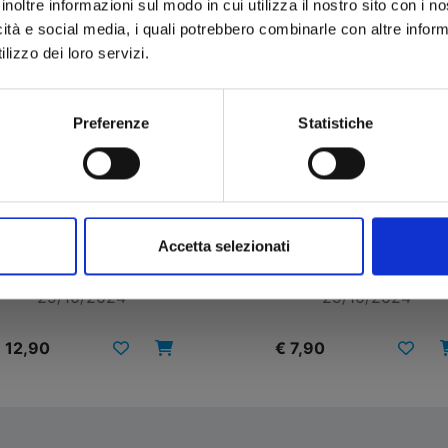
inoltre informazioni sul modo in cui utilizza il nostro sito con i 
icità e social media, i quali potrebbero combinarle con altre inform
lizzo dei loro servizi.
Preferenze
Statistiche
BUNDLE VERSUS N. 1 +
VERSUS n. 1
TENKAICHI N. 1
Accetta selezionati
CON 2 ILLUSTRATION CARD
VARIANT COVER EDITION
29/10/2024
29/10/2024
 12,90
€ 7,90