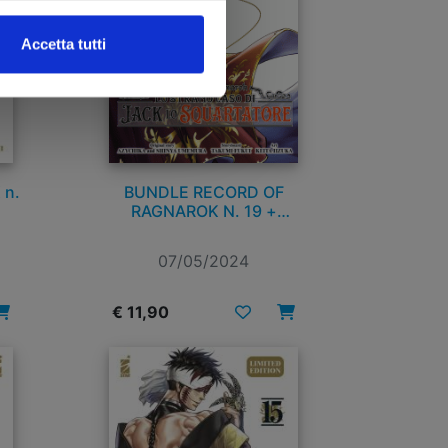
Accetta tutti
 n.
BUNDLE RECORD OF
RAGNAROK N. 19 +
RECORD OF RAGNAROK –
LO STRANO CASO DI JACK
07/05/2024
LO SQUARTATORE N. 1
€ 11,90