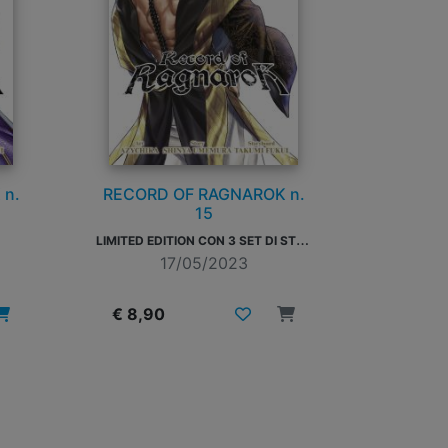
 n.
RECORD OF RAGNAROK n.
15
L
IMITED EDITION CON 3 SET DI STICKER
17/05/2023
€ 8,90