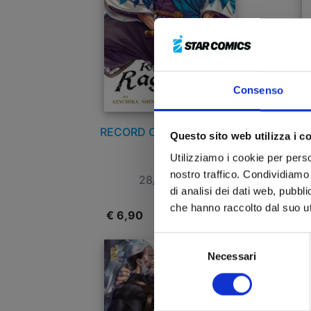
Consenso
RECORD OF RAGNAROK n.
R
Questo sito web utilizza i c
22
LO
Utilizziamo i cookie per perso
nostro traffico. Condividiamo 
28/01/2025
di analisi dei dati web, pubbl
che hanno raccolto dal suo uti
€ 6,90
€
Selezione
Necessari
del
consenso