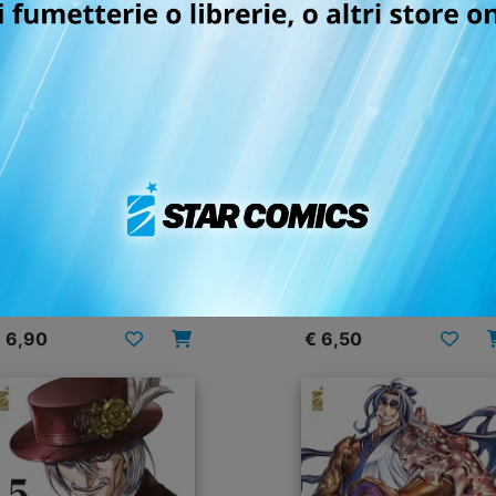
CORD OF RAGNAROK n.
RECORD OF RAGNAROK
25
LO STRANO CASO DI J
LO SQUARTATORE n. 
14/04/2026
27/01/2026
 6,90
€ 6,50