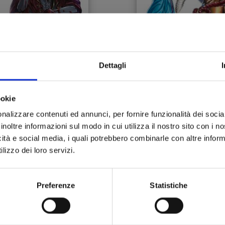
Dettagli
ECORD OF RAGNAROK -
RECORD OF RAGNAROK
ookie
 STRANO CASO DI JACK
21
LO SQUARTATORE n. 3
nalizzare contenuti ed annunci, per fornire funzionalità dei socia
inoltre informazioni sul modo in cui utilizza il nostro sito con i 
19/11/2024
22/10/2024
icità e social media, i quali potrebbero combinarle con altre inform
lizzo dei loro servizi.
 6,90
€ 6,90
Preferenze
Statistiche