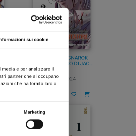
Informazioni sui cookie
 n.
RECORD OF RAGNAROK -
LO STRANO CASO DI JACK
LO SQUARTATORE n. 2
l media e per analizzare il
nostri partner che si occupano
03/09/2024
azioni che ha fornito loro o
€ 6,50
Marketing