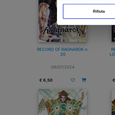
Rifiuta
RECORD OF RAGNAROK n.
R
20
LO
09/07/2024
€ 6,50
€