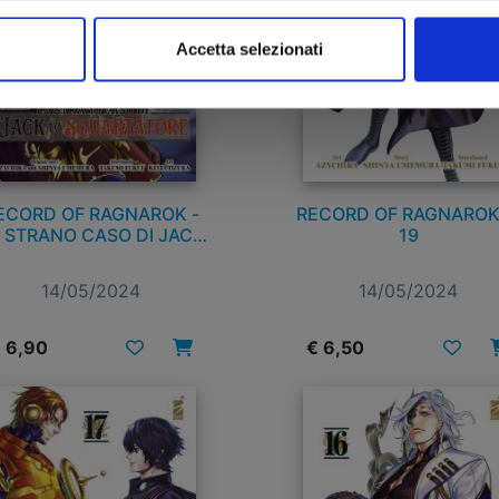
Accetta selezionati
ECORD OF RAGNAROK -
RECORD OF RAGNAROK
 STRANO CASO DI JACK
19
LO SQUARTATORE n. 1
14/05/2024
14/05/2024
 6,90
€ 6,50