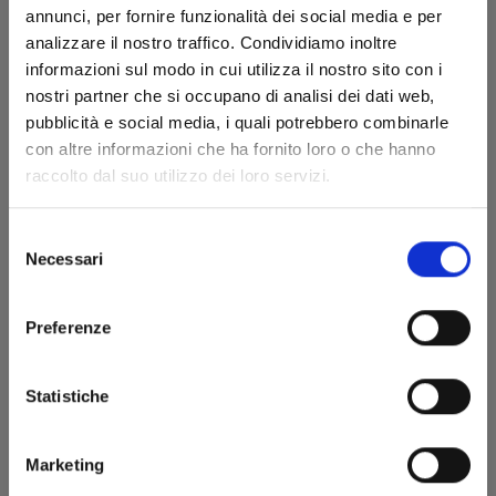
annunci, per fornire funzionalità dei social media e per
analizzare il nostro traffico. Condividiamo inoltre
MANGA BOMBER NEW EDITION n. 5
informazioni sul modo in cui utilizza il nostro sito con i
nostri partner che si occupano di analisi dei dati web,
pubblicità e social media, i quali potrebbero combinarle
23/06/2026
con altre informazioni che ha fornito loro o che hanno
raccolto dal suo utilizzo dei loro servizi.
€ 9,90
Selezione
Necessari
del
consenso
Preferenze
Statistiche
Marketing