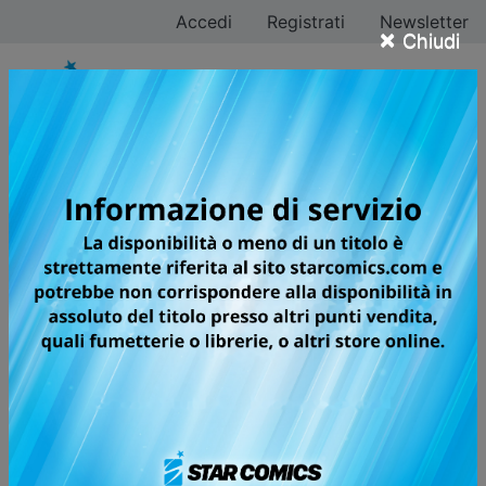
Accedi
Registrati
Newsletter
×
Chiudi
Fumetti uscite di
martedì 23 giugno
2026
Di seguito ti proponiamo le ultime uscite di martedì 23
giugno 2026 dei fumetti Star Comics.
Clicca sul fumetto di tuo interesse per leggerne in
anteprima
la trama.
FUMETTI MARTEDÌ 23