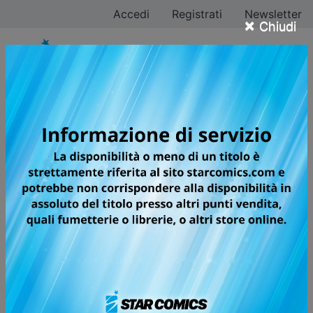
Accedi
Registrati
Newsletter
×
Chiudi
X6 - CRUCISIX
LA SERIE RIVELAZIONE CHE HA
SPOPOLATO IN GIAPPONE,
ALL'ESTERO E SU TIKTOK!
Più che alla spensierata vita di un ragazzino delle
elementari, l’esistenza del giovane Shun Uruma
assomiglia a un vero e proprio inferno. Subisce infatti
dei terribili maltrattamenti da parte di cinque
compagni di classe, che lo considerano una “cavia” a
tutti gli effetti... Fortunatamente per lui, può contare