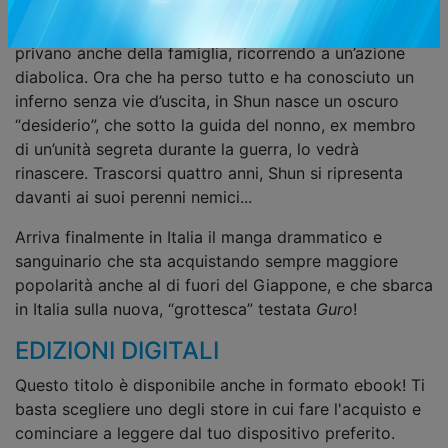
sul premuroso fratello minore e sulla protezione dei
genitori. Un giorno, però, i suoi cinque aguzzini lo
privano anche della famiglia, ricorrendo a un’azione
diabolica. Ora che ha perso tutto e ha conosciuto un
inferno senza vie d’uscita, in Shun nasce un oscuro
“desiderio”, che sotto la guida del nonno, ex membro
di un’unità segreta durante la guerra, lo vedrà
rinascere. Trascorsi quattro anni, Shun si ripresenta
davanti ai suoi perenni nemici...
Arriva finalmente in Italia il manga drammatico e
sanguinario che sta acquistando sempre maggiore
popolarità anche al di fuori del Giappone, e che sbarca
in Italia sulla nuova, “grottesca” testata
Guro
!
EDIZIONI DIGITALI
Questo titolo è disponibile anche in formato ebook! Ti
basta scegliere uno degli store in cui fare l'acquisto e
cominciare a leggere dal tuo dispositivo preferito.