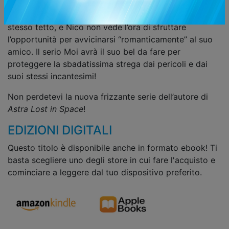
Moi è un oni, una razza i cui antenati erano famigli di
streghe! I due adolescenti si ritrovano a vivere sotto lo
stesso tetto, e Nico non vede l’ora di sfruttare
l’opportunità per avvicinarsi “romanticamente” al suo
amico. Il serio Moi avrà il suo bel da fare per
proteggere la sbadatissima strega dai pericoli e dai
suoi stessi incantesimi!
Non perdetevi la nuova frizzante serie dell’autore di
Astra Lost in Space
!
EDIZIONI DIGITALI
Questo titolo è disponibile anche in formato ebook! Ti
basta scegliere uno degli store in cui fare l'acquisto e
cominciare a leggere dal tuo dispositivo preferito.