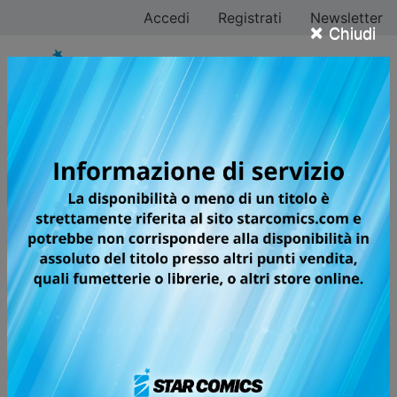
Accedi
Registrati
Newsletter
×
Chiudi
WITCH WATCH
LA NUOVA FRIZZANTE SERIE
DELL’AUTORE DI ASTRA LOST IN
SPACE!
Nico Wakatsuki è una strega neodiplomata: tutto ciò
che le rimane da fare è tornare a casa e scegliere un
famiglio da tenere con sé. Per questo ruolo, invece del
classico corvo o gatto, la ragazza ha in mente il suo
amico d’infanzia Morihito Otogi, detto Moi. Per quanto
inusuale, la cosa è tecnicamente possibile, dato che