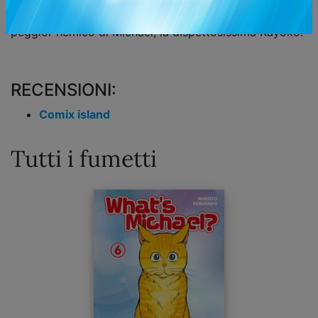
Come se non bastasse, in agguato c’è sempre il
peggior nemico di Michael, la dispettosissima Kayoko!
RECENSIONI:
Comix island
Tutti i fumetti