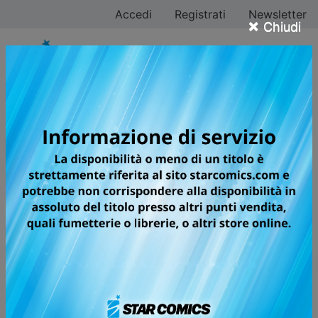
Accedi
Registrati
Newsletter
×
Chiudi
WHAT’S MICHAEL?
MIAO EDITION
MEOW!
Tra moine e struggenti miagolii nella speranza di
ottenere del cibo, la quotidianità di Michael appare
semplice e spensierata, ma non è sempre così. Gli può
infatti capitare di cadere da un balcone al sesto piano,
di essere attaccato da Godzilla o persino di dover
combattere contro dei mostri! È una vita davvero
elettrizzante e per affrontarla serve un cuore d’acciaio.