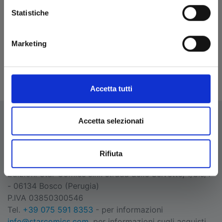
WE HAVE DEMONS
Statistiche
15/10/2024
Marketing
€ 15,90
Accetta tutti
Accetta selezionati
Rifiuta
EDIZIONI STAR COMICS
Edizioni Star Comics s.r.l. strada delle Selvette, 1/bis/1
- 06134 Bosco (Perugia)
P.IVA 03850300546
Tel.
+39 075 591 8353
- per informazioni
info@starcomics.com
, per informazioni sugli acquisti