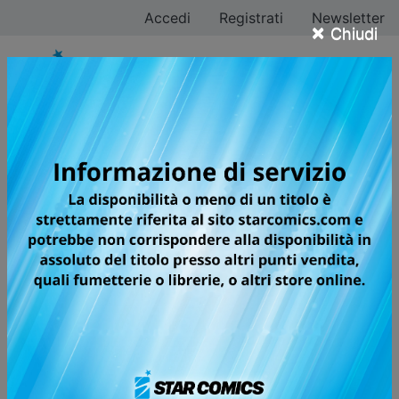
Accedi
Registrati
Newsletter
×
Chiudi
WE HAVE DEMONS
LE LEGGENDE DEI COMICS SCOTT
SNYDER E GREG CAPULLO DANNO
VITA A UN'AVVENTURA EPICA.
Leggende sull'eterno conflitto tra angeli e demoni
esistono fin dall'alba dei tempi. Lam Lyle è una donna
di scienza, che tratta questi miti come tali, ma quando
la perdita di una persona a lei cara la porta a scoprire
l'esistenza di Hellvis, un demone benigno, l'esistenza
di Lam si instrada su un percorso del tutto nuovo.