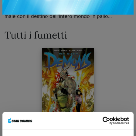
Diventa così un'eroina con incredibili poteri e un nuovo
partner, coinvolta in una enorme guerra tra bene e
male con il destino dell'intero mondo in palio...
Tutti i fumetti