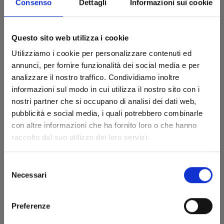
Consenso
Dettagli
Informazioni sui cookie
WE HAVE DEMONS
VARIANT COVER EDITION
15/10/2024
Questo sito web utilizza i cookie
Utilizziamo i cookie per personalizzare contenuti ed
€ 17,90
annunci, per fornire funzionalità dei social media e per
analizzare il nostro traffico. Condividiamo inoltre
informazioni sul modo in cui utilizza il nostro sito con i
nostri partner che si occupano di analisi dei dati web,
pubblicità e social media, i quali potrebbero combinarle
con altre informazioni che ha fornito loro o che hanno
raccolto dal suo utilizzo dei loro servizi.
Selezione
Necessari
del
consenso
Preferenze