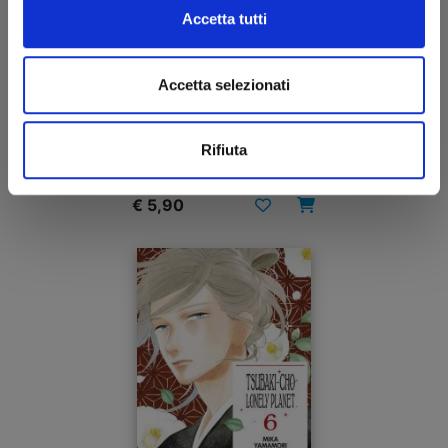
Accetta tutti
TSUBAKI-CHO LONELY PLANET NEW EDITION n.
Accetta selezionati
7
Rifiuta
22/02/2023
€ 5,90