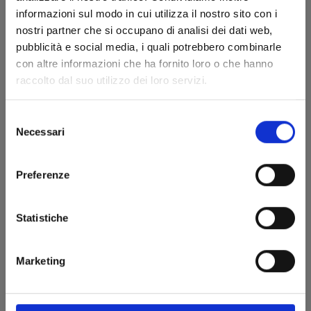
informazioni sul modo in cui utilizza il nostro sito con i
nostri partner che si occupano di analisi dei dati web,
pubblicità e social media, i quali potrebbero combinarle
TSUBAKI-CHO LONELY PLANET NEW EDITION n.
con altre informazioni che ha fornito loro o che hanno
8
raccolto dal suo utilizzo dei loro servizi.
22/03/2023
Selezione
Necessari
€ 5,90
del
consenso
Preferenze
Statistiche
Marketing