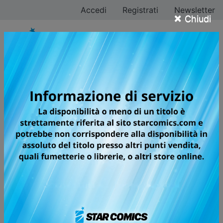
Accedi
Registrati
Newsletter
×
Chiudi
TSUBAKI-CHO
LONELY PLANET
NEW EDITION
Fumi Oono è una ragazza di sedici anni che un giorno,
a causa dei debiti contratti dal padre, si trova
costretta ad andarsene di casa e a trovarsi un lavoro.
In cerca di un impiego che le consenta di mantenersi e
di restituire il debito accumulato dal genitore, Fumi
finisce per accettare un’offerta come domestica fissa.