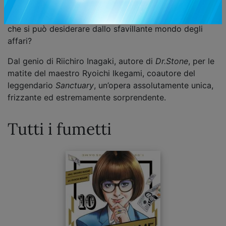
bizzarra coppia a mettere in piedi un’azienda da zero,
guadagnare mille miliardi di dollari e ottenere tutto ciò
che si può desiderare dallo sfavillante mondo degli
affari?
Dal genio di Riichiro Inagaki, autore di
Dr.Stone
, per le
matite del maestro Ryoichi Ikegami, coautore del
leggendario
Sanctuary
, un’opera assolutamente unica,
frizzante ed estremamente sorprendente.
Tutti i fumetti