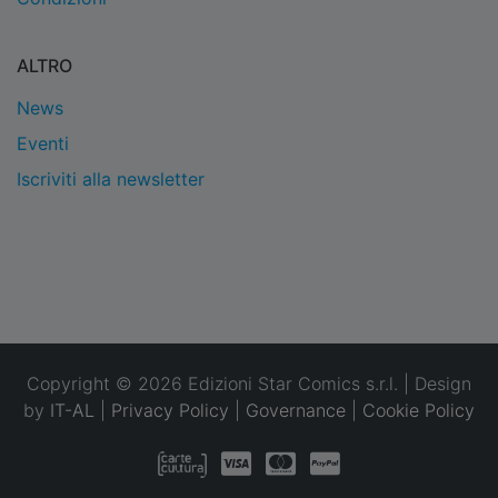
ALTRO
News
Eventi
Iscriviti alla newsletter
Copyright © 2026 Edizioni Star Comics s.r.l. | Design
by
IT-AL
|
Privacy Policy
|
Governance
|
Cookie Policy