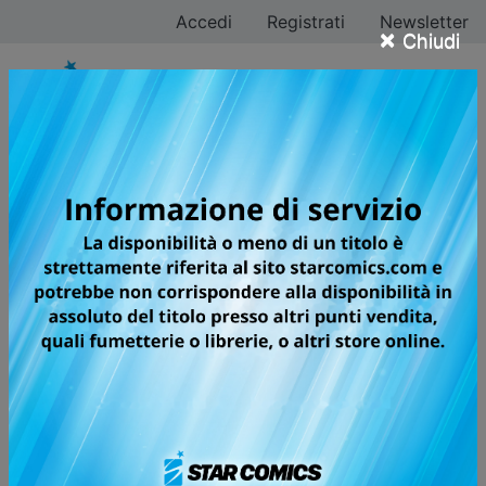
Accedi
Registrati
Newsletter
×
Chiudi
TRILLION GAME
Per potersi permettere ogni cosa, avere il mondo ai
propri piedi e non essere più secondi a nessuno, c’è
solo un modo: diventare ricchi sfondati. E la cifra da
guadagnare è... mille miliardi di dollari! Haru è un
giovane affascinante e sicuro di sé, affabile ma anche
rissoso e imprevedibile. Si considera l’uomo più
egoista al mondo, ed è pronto a tutto per realizzare il
suo sogno di guadagnare un bilione di dollari. Colpito
dalle abilità informatiche del timido coetaneo Gaku, lo
trascinerà a forza nel suo progetto. Riuscirà questa