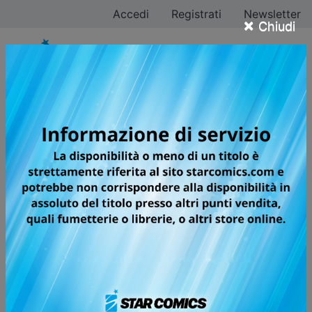
Accedi
Registrati
Newsletter
×
Chiudi
SUPER BALL GIRLS
VI PRESENTIAMO LE SUPER BALL
GIRLS CHE CAMBIERANNO IL
MONDO!
"Non posso ottenere la cosa che desidero più di ogni
altra..."
Eita Ichiyoshi, che ha sempre vissuto celando i propri
desideri in fondo al cuore, trova per caso una super
ball la sera di Natale... Ed ecco che da quella pallina,
lanciata d'impulso, sbuca fuori la ragazza dei suoi