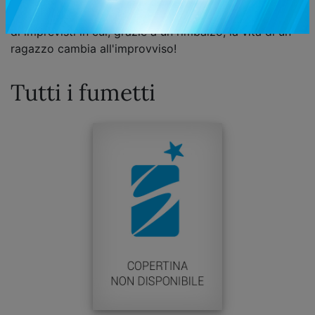
sogni! Si alza così il sipario su una
action story
piena
di imprevisti in cui, grazie a un rimbalzo, la vita di un
ragazzo cambia all'improvviso!
Tutti i fumetti