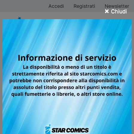
Accedi
Registrati
Newsletter
×
Chiudi
SUNSET LIGHT
UNA DOLCISSIMA E COMMOVENTE
NUOVA STORIA D'AMORE!
Chinami si è da poco trasferita nel palazzo dove abita
la donna che suo padre vorrebbe prendere come
seconda moglie. Inizialmente contraria a questa nuova
unione, la ragazza decide di conoscere la futura
matrigna riservandosi però di esaminarla per bene
prima di dare l’ok al padre. Le cose si complicano
quando scopre che questa ha una figlia e di essere a