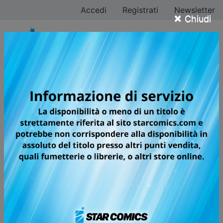
Accedi
Registrati
Newsletter
×
Chiudi
SLEEPY BOY
UNA BELLA DOSE DI CAFFÈ PUÒ
PORRE FINE AI NOSTRI PEGGIORI
INCUBI?
Anche se sembra un adolescente come tanti, Nate in
realtà ha un problema davvero serio: non appena si
addormenta, i suoi incubi prendono vita e rischiano di
minacciare l'incolumità delle persone! Per proteggere i
suoi cari, Nate beve continuamente caffè pur di
restare sveglio; ma un giorno, inspiegabilmente, sogno