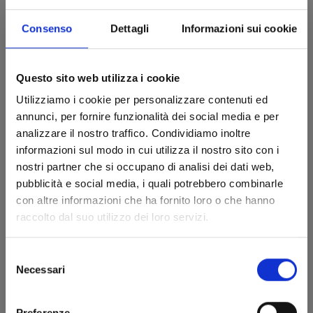
Consenso
Dettagli
Informazioni sui cookie
SLEEPY BOY n. 2
Questo sito web utilizza i cookie
Utilizziamo i cookie per personalizzare contenuti ed
07/04/2026
annunci, per fornire funzionalità dei social media e per
analizzare il nostro traffico. Condividiamo inoltre
€ 7,50
informazioni sul modo in cui utilizza il nostro sito con i
nostri partner che si occupano di analisi dei dati web,
pubblicità e social media, i quali potrebbero combinarle
con altre informazioni che ha fornito loro o che hanno
raccolto dal suo utilizzo dei loro servizi.
Selezione
Necessari
del
consenso
Preferenze