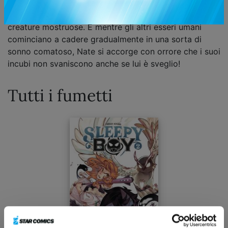
e realtà sembrano fondersi, e nel mondo iniziano ad
apparire cose inspiegabili come orologi volanti e
creature mostruose. E mentre gli altri esseri umani
cominciano a cadere gradualmente in una sorta di
sonno comatoso, Nate si accorge con orrore che i suoi
incubi non svaniscono anche se lui è sveglio!
Tutti i fumetti