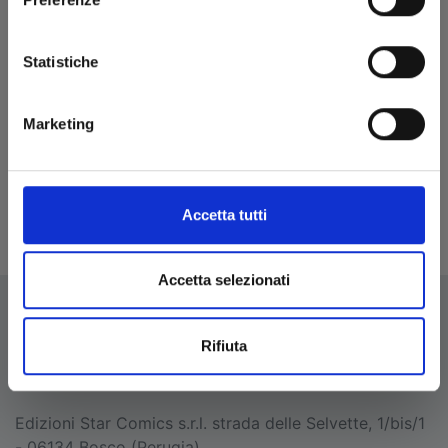
Statistiche
SLEEPY BOY n. 1
Marketing
29/10/2024
€ 7,50
Accetta tutti
Accetta selezionati
Rifiuta
EDIZIONI STAR COMICS
Edizioni Star Comics s.r.l. strada delle Selvette, 1/bis/1
- 06134 Bosco (Perugia)