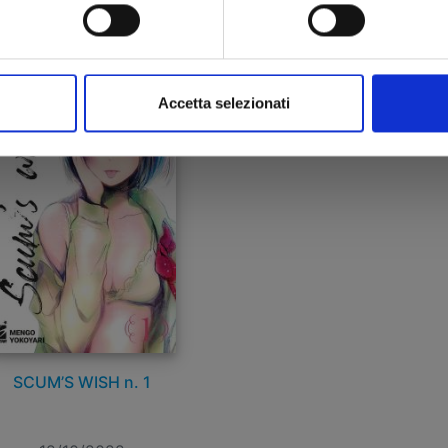
 6,50
€ 6,50
Accetta selezionati
SCUM’S WISH n. 1