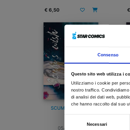
€ 6,50
€
Consenso
Questo sito web utilizza i c
Utilizziamo i cookie per perso
nostro traffico. Condividiamo 
di analisi dei dati web, pubbl
che hanno raccolto dal suo uti
SCUM’S WISH n. 5
Selezione
Necessari
del
05/07/2023