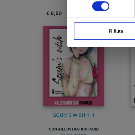
consenso
€ 6,50
€
Rifiuta
SCUM’S WISH n. 1
CON 4 ILLUSTRATION CARD