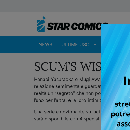
NEWS
ULTIME USCITE
SHOP
SCUM’S WISH
Hanabi Yasuraoka e Mugi Awaya, una ragazza 
relazione sentimentale guardata da tutti co
realtà un “segreto” che non possono rivelar
l’uno per l’altra, e la loro intimità fisica è
Una serie emozionante su luci e ombre dei s
sarà disponibile con 4 speciali illustration c