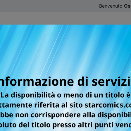
Benvenuto
Os
CATALOGO
SFOGLIA ONLINE
DIGISTAR
#ILOVE
e un ragazzo di bell’aspetto, nonché studenti dalla condot
n invidia e ammirazione. I due sembrano davvero la coppia pe
e a nessuno... Già, perché nonostante le apparenze Mugi e H
 solo un tentativo di placare la solitudine. Ma basterà questo a
entimenti umani, che ha ispirato anche una celebre serie a
ard in allegato!