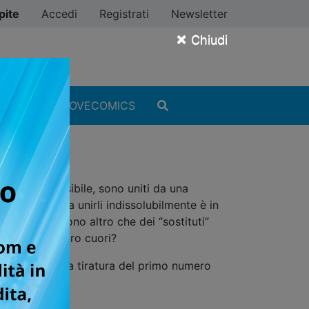
pite
Accedi
Registrati
Newsletter
×
Chiudi
MANGA
#ILOVECOMICS
ta irreprensibile, sono uniti da una
rfetta, ma a unirli indissolubilmente è in
anabi non sono altro che dei “sostituti”
 consolare i loro cuori?
nime. La prima tiratura del primo numero