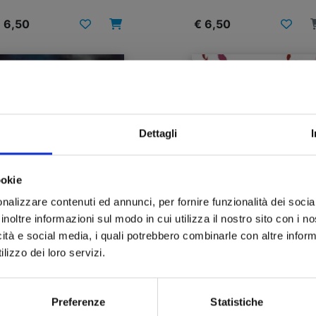
 6,50
€ 6,50
Dettagli
ookie
nalizzare contenuti ed annunci, per fornire funzionalità dei socia
inoltre informazioni sul modo in cui utilizza il nostro sito con i 
icità e social media, i quali potrebbero combinarle con altre inform
lizzo dei loro servizi.
SCUM’S WISH n. 4
SCUM’S WISH n. 3
Preferenze
Statistiche
10/05/2023
08/02/2023