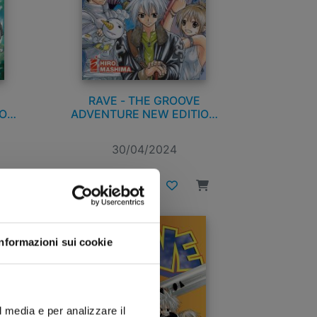
RAVE - THE GROOVE
ION
ADVENTURE NEW EDITION
n. 8
30/04/2024
€ 5,90
Informazioni sui cookie
l media e per analizzare il