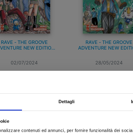
RAVE - THE GROOVE
RAVE - THE GROOVE
VENTURE NEW EDITION
ADVENTURE NEW EDIT
n. 10
n. 9
02/07/2024
28/05/2024
 5,90
€ 5,90
Dettagli
ookie
nalizzare contenuti ed annunci, per fornire funzionalità dei socia