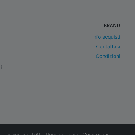
BRAND
Info acquisti
Contattaci
Condizioni
i
. | Design by
IT-AL
|
Privacy Policy
|
Governance
|