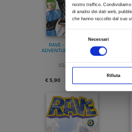
nostro traffico. Condividiamo 
di analisi dei dati web, pubbl
che hanno raccolto dal suo uti
Selezione
Necessari
del
RAVE - THE GROOVE
consenso
ADVENTURE NEW EDITION
AD
n. 7
02/04/2024
Rifiuta
€ 5,90
€