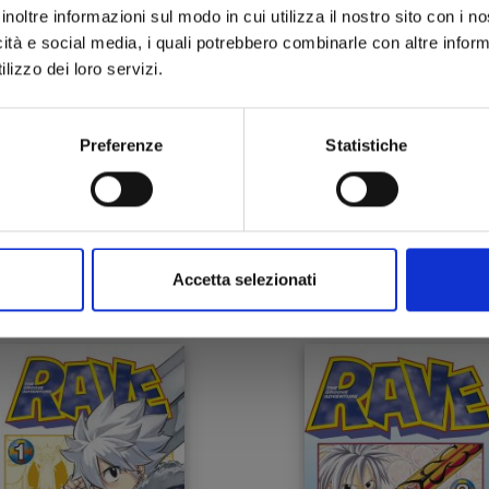
inoltre informazioni sul modo in cui utilizza il nostro sito con i 
icità e social media, i quali potrebbero combinarle con altre inform
lizzo dei loro servizi.
Preferenze
Statistiche
RAVE - THE GROOVE
RAVE - THE GROOVE
VENTURE NEW EDITION
ADVENTURE NEW EDIT
n. 6
n. 5
12/03/2024
06/02/2024
Accetta selezionati
 5,90
€ 5,90