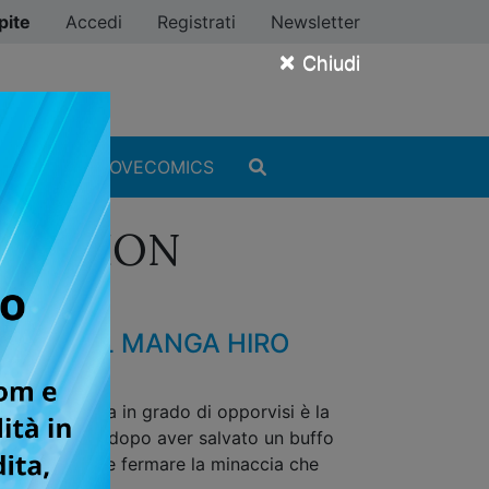
pite
Accedi
Registrati
Newsletter
×
Chiudi
MANGA
#ILOVECOMICS
EDITION
ESTRO DEL MANGA HIRO
 L’unica cosa in grado di opporvisi è la
forze del male dopo aver salvato un buffo
e altre Rave e fermare la minaccia che