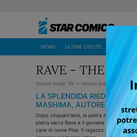
NEWS
ULTIME USCITE
SHOP
RAVE - THE GR
Volumi totali: 35 — Volumi pubblicati: 32
LA SPLENDIDA RIEDIZIONE
MASHIMA, AUTORE DI FAIRY 
Dopo cinquant’anni, la pietra magica Dark B
pietra sacra Rave e il giovane scelto per u
cane di nome Plue. Il ragazzo dovrà intrap