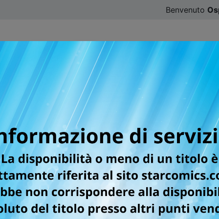
Benvenuto
Os
CATALOGO
SFOGLIA ONLINE
DIGISTAR
#ILOVE
OOVE ADVENTURE NEW 
 DELLA PRIMA GRANDE OPERA DEL MA
TAIL E EDENS ZERO!
ring che governa una parte di questo mondo si è risvegliata.
tilizzarla è Haru, ritrovatosi suo malgrado a combattere le 
rendere un viaggio assieme al suo nuovo amico per trovare l