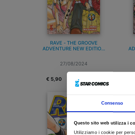
RAVE - THE GROOVE
ADVENTURE NEW EDITION
AD
n. 11
27/08/2024
€ 5,90
€
Consenso
Questo sito web utilizza i c
Utilizziamo i cookie per perso