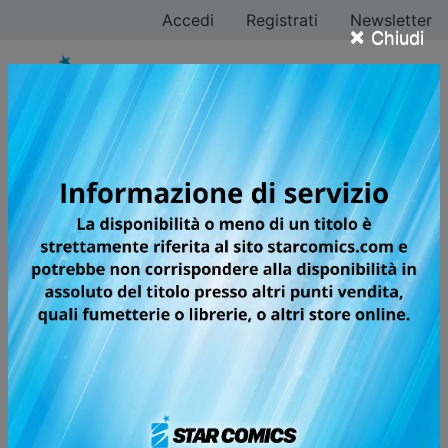
Accedi
Registrati
Newsletter
×
Chiudi
RAVE - THE GROOVE
ADVENTURE NEW
EDITION
Volumi totali: 35 — Volumi pubblicati: 32
LA SPLENDIDA RIEDIZIONE DELLA
PRIMA GRANDE OPERA DEL
MAESTRO DEL MANGA HIRO
MASHIMA, AUTORE DI FAIRY TAIL E