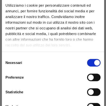
Utilizziamo i cookie per personalizzare contenuti ed
annunci, per fornire funzionalità dei social media e per
analizzare il nostro traffico. Condividiamo inoltre
informazioni sul modo in cui utilizza il nostro sito con i
RAVE - THE GROOVE ADVENTURE NEW EDITION
nostri partner che si occupano di analisi dei dati web,
n. 22
pubblicità e social media, i quali potrebbero combinarle
con altre informazioni che ha fornito loro o che hanno
15/07/2025
raccolto dal suo utilizzo dei loro servizi.
€ 5,90
Selezione
Necessari
del
consenso
Preferenze
Statistiche